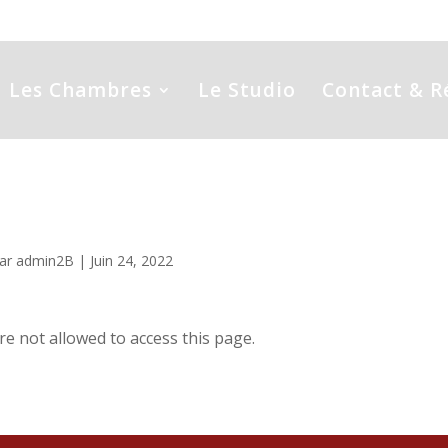
+ 33 (0)6 64 14 28 52
contact@masdebarbut.com
Les Chambres
Le Studio
Contact & R
Preview
ar
admin2B
|
Juin 24, 2022
re not allowed to access this page.